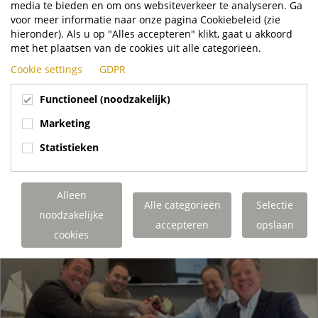
media te bieden en om ons websiteverkeer te analyseren. Ga
Jan
27
voor meer informatie naar onze pagina Cookiebeleid (zie
hieronder). Als u op "Alles accepteren" klikt, gaat u akkoord
Krummen LTT AG Bestellt 22 Terberg Kinglifter
met het plaatsen van de cookies uit alle categorieën.
News
Cookie settings
GDPR
Wir freuen uns, bekannt zu geben, dass Krummen LTT AG 22
Terberg Kinglifter bestellt hat und damit ihre langjährige
Functioneel (noodzakelijk)
Partnerschaft mit Terberg Kinglifter...
Marketing
Terberg Kinglifter Com
Statistieken
https://www.terbergkinglifter.com/de/Nac..
MEHR LESEN
Alleen
Alle categorieën
Selectie
noodzakelijke
accepteren
opslaan
cookies