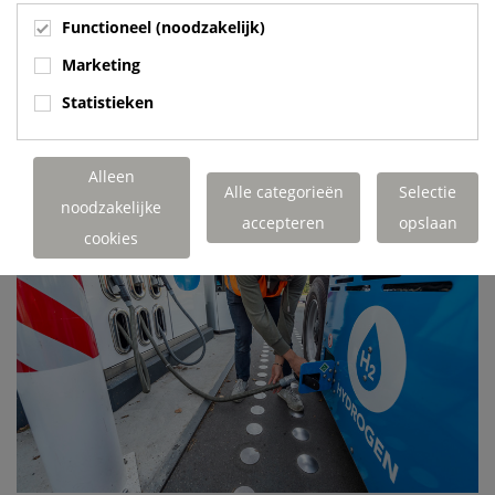
bestelbussen) op waterstof
Functioneel (noodzakelijk)
1-2 vaartuigen op waterstof
2-5 (touring)bussen op waterstof
Marketing
Statistieken
Meer informatie:
https://www.ecub.nl/waterstof
Alleen
Alle categorieën
Selectie
noodzakelijke
accepteren
opslaan
cookies