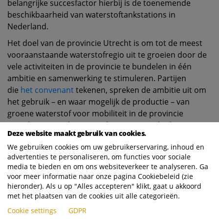
belangrijke succesfactor hierbij is de toenemende
beschikbaarheid van waterstoftankstations in
Nederland.
Het doel van de provincie Utrecht is om tot de meest
vooraanstaande waterstofregio uit te groeien door de
vele activiteiten in de provincie te bundelen in één
ambitie en samenwerking te stimuleren. Partijen
die
het convenant
tekenen, spreken de ambitie uit om
het gebruik – en waar mogelijk de productie – van
groene waterstof voor mobiliteit in de provincie
Utrecht te stimuleren. Dat komt neer op bijdragen aan
Deze website maakt gebruik van cookies.
de realisatie een aantal concrete doelen voor 2025 van
We gebruiken cookies om uw gebruikerservaring, inhoud en
de provincie:
advertenties te personaliseren, om functies voor sociale
media te bieden en om ons websiteverkeer te analyseren. Ga
voor meer informatie naar onze pagina Cookiebeleid (zie
5-10 waterstoftankstations
hieronder). Als u op "Alles accepteren" klikt, gaat u akkoord
300 vrachtwagens, andere zware voertuigen en
met het plaatsen van de cookies uit alle categorieën.
werktuigen op waterstof
Cookie settings
GDPR
1500 lichtere voertuigen (zoals personenauto’s en