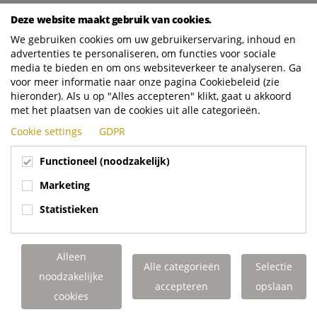
financiële basis hiervoor. Daarnaast was zijn sterke
Deze website maakt gebruik van cookies.
bijdrage aan de succesvolle verkoop van Terberg
We gebruiken cookies om uw gebruikerservaring, inhoud en
Business Lease een belangrijke mijlpaal.
advertenties te personaliseren, om functies voor sociale
media te bieden en om ons websiteverkeer te analyseren. Ga
We wensen Paul veel geluk en plezier toe.”
voor meer informatie naar onze pagina Cookiebeleid (zie
hieronder). Als u op "Alles accepteren" klikt, gaat u akkoord
met het plaatsen van de cookies uit alle categorieën.
Over Royal Terberg Group
Cookie settings
GDPR
Royal Terberg Group ontwikkelt, produceert en onderhoudt speciale
transportvoertuigen, laadsystemen en weeg- en identificatieystemen
Functioneel (noodzakelijk)
voor intensief en industrieel gebruik. Met een sterke focus op
Marketing
innovatie, duurzaamheid en ondernemerschap is het familiebedrijf
actief in 15 landen wereldwijd.
Statistieken
Alleen
Alle categorieën
Selectie
noodzakelijke
accepteren
opslaan
cookies