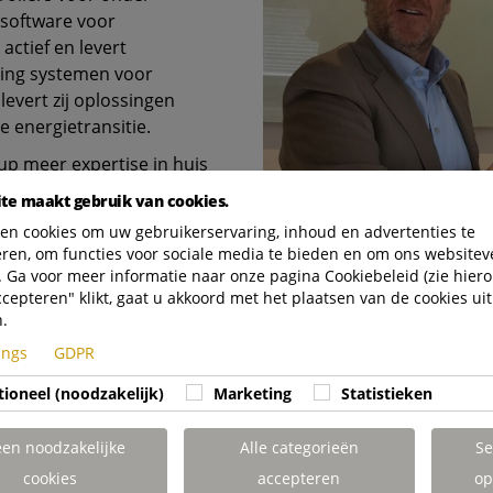
software voor
actief en levert
ling systemen voor
levert zij oplossingen
 energietransitie.
up meer expertise in huis
.
te maakt gebruik van cookies.
lijven als
en cookies om uw gebruikerservaring, inhoud en advertenties te
eren, om functies voor sociale media te bieden en om ons websitev
 Ga voor meer informatie naar onze pagina Cookiebeleid (zie hiero
spronkelijk is opgericht door een
ccepteren" klikt, gaat u akkoord met het plaatsen van de cookies uit
n.
tings
GDPR
oyal Terberg Group
tioneel (noodzakelijk)
Marketing
Statistieken
gstechniek
een noodzakelijke
Alle categorieën
Se
cookies
accepteren
op