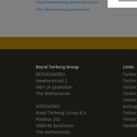
https://www.terberg-control-systems.nl
http://www.terberg-automotive.nl
Royal Terberg Group
Links
BEZOEKADRES
Terber
Newtonstraat 2
Terber
3401 JA IJsselstein
Terber
The Netherlands
Terbe
Terber
POSTADRES
belang
Royal Terberg Group B.V.
Terber
Postbus 202
Terber
3400 AE IJsselstein
hande
The Netherlands