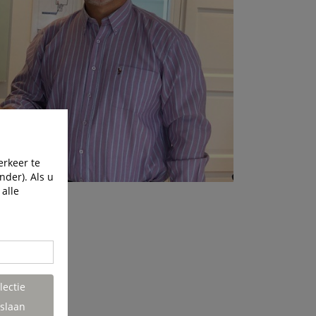
erkeer te
nder). Als u
 alle
lectie
slaan