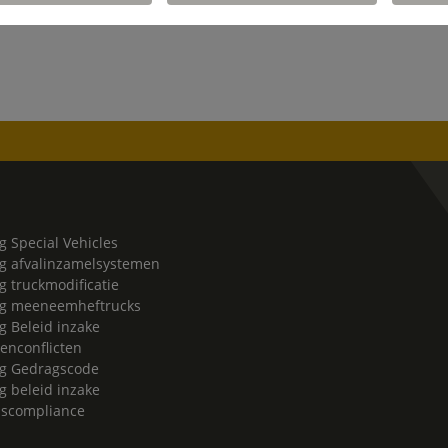
g Special Vehicles
g afvalinzamelsystemen
g truckmodificatie
rg meeneemheftrucks
g Beleid inzake
enconflicten
g Gedragscode
g beleid inzake
lscompliance