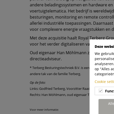
andere beladingssystemen en hardware en 
voertuigtelematica. Het bedrijf is wereldwijd 
besturingen, monitoring en remote control
allerlei industriële toepassingen. Daarnaast 
voor complexere energie vraagstukken en de
Met deze acquisitie haalt Royal Terberg Gro
voor het verder digitaliseren van voertuigen
Deze websi
Oud eigenaar Han Möhlmann zal betrokken b
We gebruik
directieadviseur.
personalis
analyseren.
* Terberg Besturingstechniek B.V. is een bedrijf dat oor
op "Alles a
categorieë
andere tak van de familie Terberg.
Cookie set
Op de foto:
Links: Godfried Terberg, Voorzitter Raad van Bestuur R
Func
Rechts: Han Möhlmann, oud eigenaar Terberg Besturin
All
Voor meer informatie: