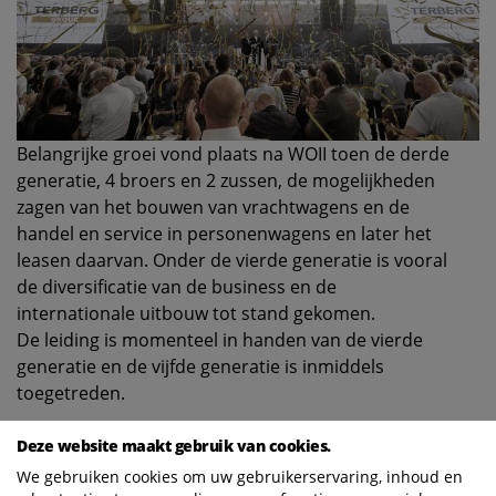
Belangrijke groei vond plaats na WOII toen de derde
generatie, 4 broers en 2 zussen, de mogelijkheden
zagen van het bouwen van vrachtwagens en de
handel en service in personenwagens en later het
leasen daarvan. Onder de vierde generatie is vooral
de diversificatie van de business en de
internationale uitbouw tot stand gekomen.
De leiding is momenteel in handen van de vierde
generatie en de vijfde generatie is inmiddels
toegetreden.
De zes divisies van het familiebedrijf richten zich op:
Deze website maakt gebruik van cookies.
Het engineeren en assembleren van:
We gebruiken cookies om uw gebruikerservaring, inhoud en