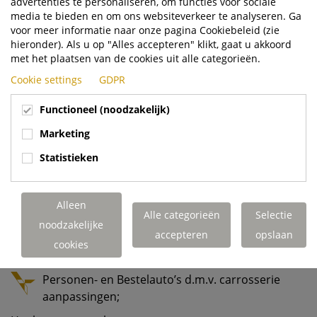
advertenties te personaliseren, om functies voor sociale
Speciale voertuigen, zoals Terminal en RoRo –
media te bieden en om ons websiteverkeer te analyseren. Ga
Trekkers die in combinatie met trailers lading
voor meer informatie naar onze pagina Cookiebeleid (zie
verplaatsen in havens, logistiek en zware
hieronder). Als u op "Alles accepteren" klikt, gaat u akkoord
industrie;
met het plaatsen van de cookies uit alle categorieën.
Cookie settings
GDPR
Environmental equipment voor de
afvalinzameling, zoals trucks met lage instap
Functioneel (noodzakelijk)
cabine, afval opbouwen en
beladingssystemen;
Marketing
Meeneemheftrucks die achterop trailers
Statistieken
gemonteerd worden voor het verplaatsen van
zware lading;
Alleen
Het modificeren van:
Alle categorieën
Selectie
noodzakelijke
accepteren
opslaan
Vrachtwagens waarbij standaard Volvo Trucks
cookies
omgebouwd worden naar specials;
Personen- en Bestelauto’s d.m.v. carrosserie
aanpassingen;