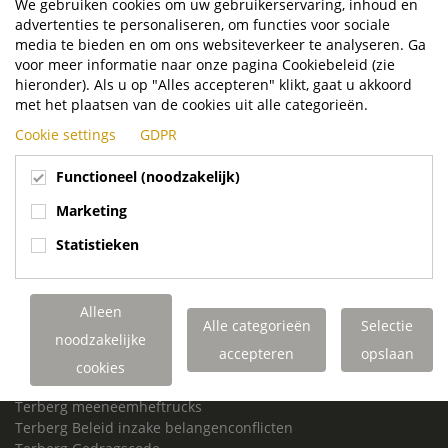
Royal Terberg Group
We gebruiken cookies om uw gebruikerservaring, inhoud en
advertenties te personaliseren, om functies voor sociale
BEZOEKADRES
media te bieden en om ons websiteverkeer te analyseren. Ga
Newtonstraat 2
voor meer informatie naar onze pagina Cookiebeleid (zie
3401 JA IJsselstein
hieronder). Als u op "Alles accepteren" klikt, gaat u akkoord
The Netherlands
met het plaatsen van de cookies uit alle categorieën.
POSTADRES
Cookie settings
GDPR
Royal Terberg Group B.V.
Postbus 202
Functioneel (noodzakelijk)
3400 AE IJsselstein
Marketing
The Netherlands
Statistieken
Phone:
030 68 68 700
Email:
info.Group@terberg.com
Alleen
Links
Alle categorieën
Selectie
noodzakelijke
Terberg Special Vehicles
accepteren
opslaan
Terberg afvalinzamelsystemen
cookies
Terberg truckmodificatie
Terberg meeneemheftrucks
Terberg Beleid inzake belangenconflicten