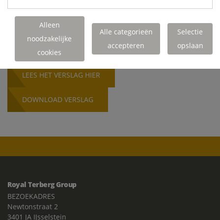
Alleen
Alle categorieën
Selectie
noodzakelijke
accepteren
opslaan
cookies
LEES HET VERSLAG HIER
DOWNLOAD VERSLAG
Royal Terberg Group
BEZOEKADRES
Newtonstraat 2
3401 JA IJsselstein