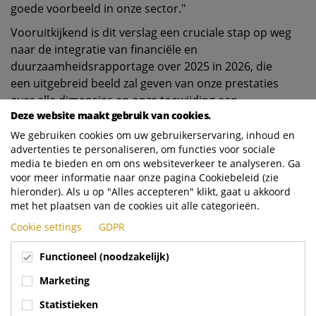
goede voorbeeld in onze sector."
Vooruitkijkend is dit verslag een cruciale stap op weg
naar de integratie van financiële en
duurzaamheidsrapportage over 2025 in 2026, die
een uitgebreid beeld zal geven van onze prestaties
over alle dimensies en onze toewijding aan
Deze website maakt gebruik van cookies.
transparantie en verantwoording zal onderstrepen.
We gebruiken cookies om uw gebruikerservaring, inhoud en
advertenties te personaliseren, om functies voor sociale
media te bieden en om ons websiteverkeer te analyseren. Ga
voor meer informatie naar onze pagina Cookiebeleid (zie
hieronder). Als u op "Alles accepteren" klikt, gaat u akkoord
met het plaatsen van de cookies uit alle categorieën.
Cookie settings
GDPR
Functioneel (noodzakelijk)
Marketing
Statistieken