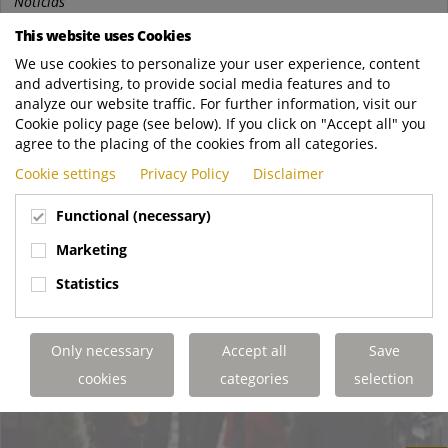
Noticias
Nos complace informarles que Ros Roca una edición más
This website uses Cookies
estará presente en la Feria Tecma, feria internacional de
We use cookies to personalize your user experience, content
urbanismo y medio ambiente que se celebra...
and advertising, to provide social media features and to
analyze our website traffic. For further information, visit our
Ros Roca
https://www.rosroca.es/noticias-list/inv..
Cookie policy page (see below). If you click on "Accept all" you
agree to the placing of the cookies from all categories.
LEER MÁS
Cookie settings
Privacy Policy
Disclaimer
Functional (necessary)
Marketing
Statistics
Only necessary
Accept all
Save
cookies
categories
selection