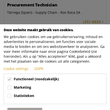
Procurement Technician
Tàrrega (Spain) - Supply Chain - Ros Roca SA
LEES MEER
Deze website maakt gebruik van cookies.
Responsable de taller (Rubí)
We gebruiken cookies om uw gebruikerservaring, inhoud en
advertenties te personaliseren, om functies voor sociale
Rubí (Spain) - Aftermarket - Ros Roca SA
media te bieden en om ons websiteverkeer te analyseren. Ga
voor meer informatie naar onze pagina Cookiebeleid (zie
LEES MEER
hieronder). Als u op "Alles accepteren" klikt, gaat u akkoord
met het plaatsen van de cookies uit alle categorieën.
Técnico Electrohidráulico (Galdakao)
Cookie settings
GDPR
Galdakao (Spain) - Aftermarket - Ros Roca SA
Functioneel (noodzakelijk)
LEES MEER
Marketing
Spontane sollicitatie
Statistieken
Genk, limburg, belgium (Belgium) - HR - Terberg Matec
Belgium