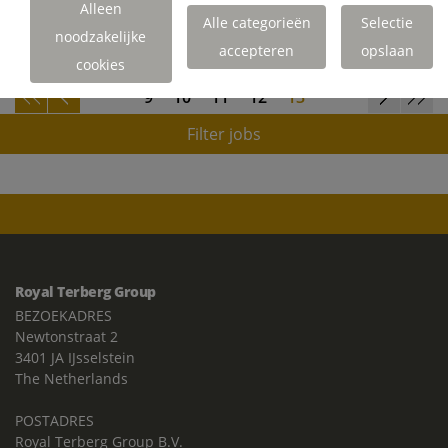
Alleen
Alle categorieën
Selectie
LEES MEER
noodzakelijke
accepteren
opslaan
cookies
9
10
11
12
13
Filter jobs
Royal Terberg Group
BEZOEKADRES
Newtonstraat 2
3401 JA IJsselstein
The Netherlands
POSTADRES
Royal Terberg Group B.V.