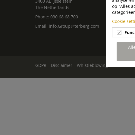
analyseren.
3400 AE IJsselstein
hande
op "Alles a
The Netherlands
categorieë
Phone:
030 68 68 700
Cookie set
Email:
info.Group@terberg.com
Func
All
GDPR
Disclaimer
Whistleblowing
Cookie Ins