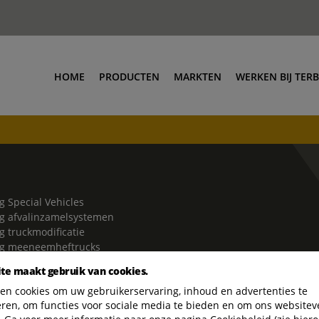
HOME
PRODUCTEN
MARKTEN
WERKEN BIJ TER
Vacatures
g Special Vehicles
g afvalinzamelsystemen
g truckmodificatie
rg meeneemheftrucks
g Beleid inzake
te maakt gebruik van cookies.
enconflicten
en cookies om uw gebruikerservaring, inhoud en advertenties te
g Gedragscode
eren, om functies voor sociale media te bieden en om ons websitev
g beleid inzake