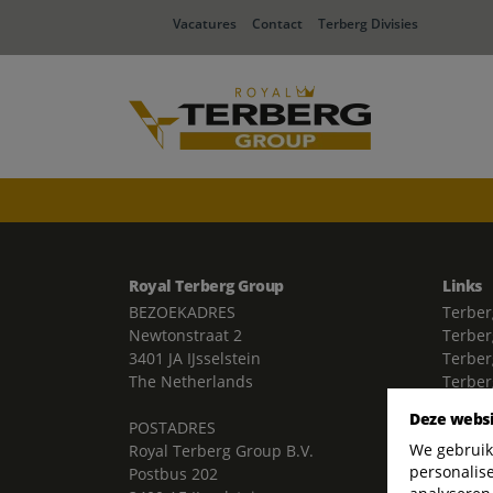
Vacatures
Contact
Terberg Divisies
Royal Terberg Group
Links
BEZOEKADRES
Terber
Newtonstraat 2
Terber
3401 JA IJsselstein
Terber
The Netherlands
Terbe
Terber
Deze websi
POSTADRES
belang
We gebruik
Royal Terberg Group B.V.
Terber
personalis
Postbus 202
Terber