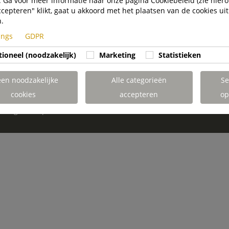
 Ga voor meer informatie naar onze pagina Cookiebeleid (zie hiero
lscompliance
ccepteren" klikt, gaat u akkoord met het plaatsen van de cookies uit
n.
tings
GDPR
tioneel (noodzakelijk)
Marketing
Statistieken
een noodzakelijke
Alle categorieën
Se
cookies
accepteren
op
tellingen Aanpassen