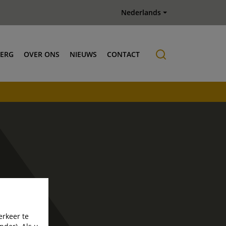
Nederlands
BERG
OVER ONS
NIEUWS
CONTACT
Historie
erkeer te