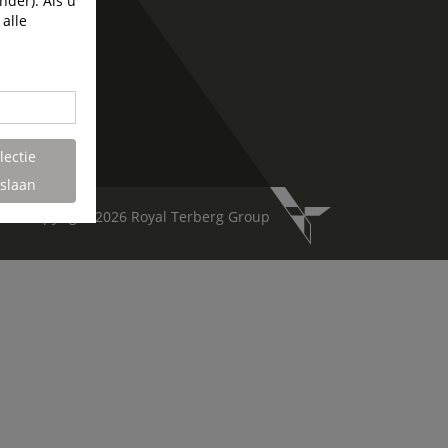
nder). Als u
 alle
lectie
slaan
Copyright 2026 Royal Terberg Group