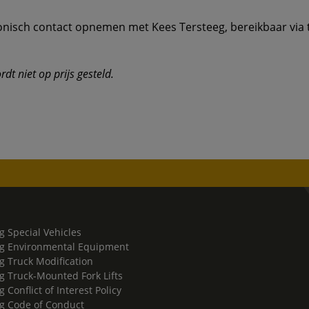
efonisch contact opnemen met Kees Tersteeg, bereikbaar vi
dt niet op prijs gesteld.
g Special Vehicles
g Environmental Equipment
g Truck Modification
g Truck-Mounted Fork Lifts
 Conflict of Interest Policy
g Code of Conduct