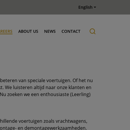
English
AREERS
ABOUT US
NEWS
CONTACT
Job offers
History
beteren van speciale voertuigen. Of het nu
t. We luisteren altijd naar onze klanten en
 Nu zoeken we een enthousiaste (Leerling)
chillende voertuigen zoals vrachtwagens,
en montage- en demontagewerkzaamheden.