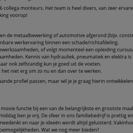
 collega monteurs. Het team is heel divers, van zeer ervaren
king voorop!
nnen de metaalbewerking of automotive afgerond (bijv. cons
nbare werkervaring binnen een schade/richtafdeling.
tiewerkzaamheden, of volgt momenteel een opleiding cursus
amheden. Kennis van hydrauliek, pneumatiek en elektra is 
ar ook zelfstandig kun je goed uit de voeten.
dt het niet erg om zo nu en dan over te werken.
aande profiel passen, maar wil je je graag hierin ontwikke
en mooie functie bij een van de belangrijkste en grootste m
dag ben je vrij. De sfeer in ons familiebedrijf is prettig e
edenkt en naar je ideeën wordt altijd geluisterd. Vakinhoude
groeimogelijkheden. Wat we nog meer bieden?