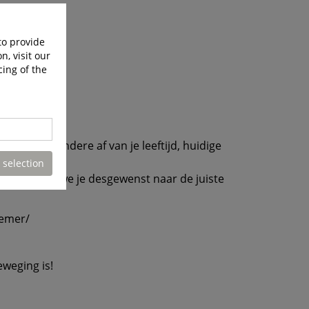
to provide
n, visit our
cing of the
t onder andere af van je leeftijd, huidige
 selection
 verwijzen we je desgewenst naar de juiste
nemer/
eweging is!