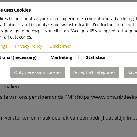
aire arbeidsvoorwaarden
te uses Cookies
ek (iedere vrijdag vrij vanaf 12.45 uur)
ies to personalize your user experience, content and advertising, 
a features and to analyze our website traffic. For further informatio
cy page (see below). If you click on "Accept all" you agree to the pla
m all categories.
tings
Privacy Policy
Disclaimer
 gevolgen voor mijn pensioen?
tional (necessary)
Marketing
Statistics
elsel kunnen de gevolgen per persoon verschillen. Dat hang
erstapt.
Only necessary cookies
Accept all categories
Save
erwogen keuze maakt. Daarom denken we graag met je mee en
nt maken.
e site van ons pensioenfonds PMT: https://www.pmt.nl/deel
m versterken en maak deel uit van een bedrijf dat altijd in b