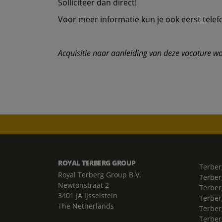
Solliciteer dan direct!
Voor meer informatie kun je ook eerst tel
Acquisitie naar aanleiding van deze vacature wor
ROYAL TERBERG GROUP
Terber
Royal Terberg Group B.V.
Terber
Newtonstraat 2
Terber
3401 JA IJsselstein
Terber
The Netherlands
Terberg
Terber