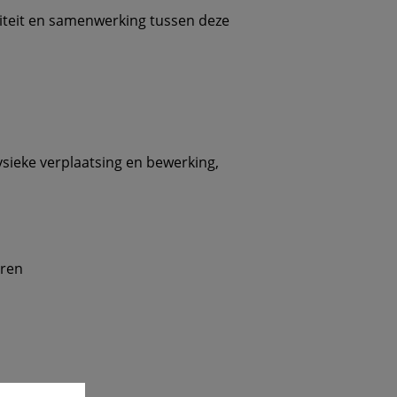
aliteit en samenwerking tussen deze
ysieke verplaatsing en bewerking,
eren