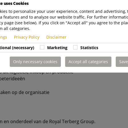
en relevante richting
te uses Cookies
 en/of productieprocessen
ies to personalize your user experience, content and advertising, 
oactieve houding
a features and to analyze our website traffic. For further informatio
t graag samen met verschillende afdelingen
cy page (see below). If you click on "Accept all" you agree to the pla
m all categories.
ta-analyse
 taal
tings
Privacy Policy
Disclaimer
tional (necessary)
Marketing
Statistics
Only necessary cookies
Accept all categories
Save
nnen een brede Operations-omgeving
 uit logistiek, inkoop en productie
rbeterideeën
aken op de organisatie
ein en onderdeel van de Royal Terberg Group.