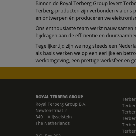
Binnen de Royal Terberg Group levert Terb
Terberg-producten zijn verbonden via ons 
en ontwerpen én produceren we elektronis
Ons enthousiaste team werkt nauw samen en 
bijdragen aan de efficiëntie en duurzaamhe
Tegelijkertijd zijn we nog steeds een Neder
als basis werken we op een eerlijke en bet
werkomgeving, een prettige werksfeer en goe
ROYAL TERBERG GROUP
Terber
Royal Terberg Group B.V.
Terber
Newtonstraat 2
Terber
3401 JA IJsselstein
Terber
The Netherlands
Terberg
Terber
P.O. Box 202