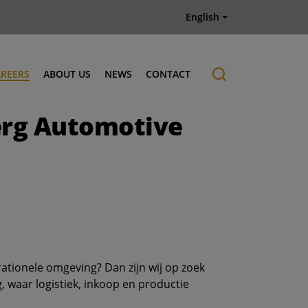
English
AREERS
ABOUT US
NEWS
CONTACT
erg Automotive
Job offers
History
ationele omgeving? Dan zijn wij op zoek
, waar logistiek, inkoop en productie