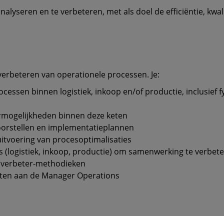
analyseren en te verbeteren, met als doel de efficiëntie, kw
 verbeteren van operationele processen. Je:
cessen binnen logistiek, inkoop en/of productie, inclusief f
rmogelijkheden binnen deze keten
oorstellen en implementatieplannen
tvoering van procesoptimalisaties
s (logistiek, inkoop, productie) om samenwerking te verbet
e verbeter-methodieken
aten aan de Manager Operations