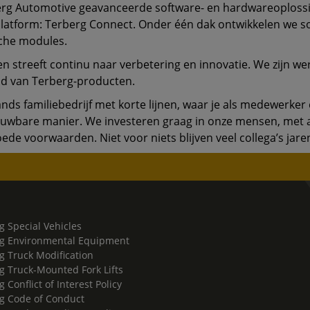
erg Automotive geavanceerde software- en hardwareoplossi
platform: Terberg Connect. Onder één dak ontwikkelen we s
che modules.
streeft continu naar verbetering en innovatie. We zijn were
id van Terberg-producten.
lands familiebedrijf met korte lijnen, waar je als medewerke
rouwbare manier. We investeren graag in onze mensen, met a
de voorwaarden. Niet voor niets blijven veel collega’s jaren
g Special Vehicles
g Environmental Equipment
g Truck Modification
g Truck-Mounted Fork Lifts
 Conflict of Interest Policy
g Code of Conduct