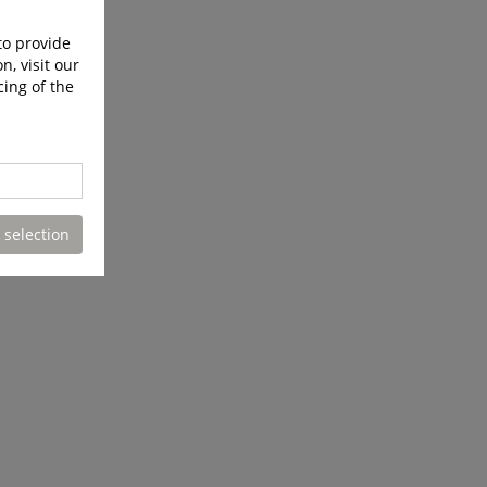
to provide
n, visit our
cing of the
 selection